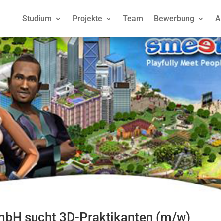
Studium
Projekte
Team
Bewerbung
A
bH sucht 3D-Praktikanten (m/w)