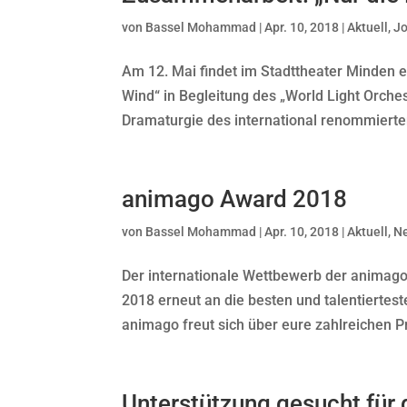
von
Bassel Mohammad
|
Apr. 10, 2018
|
Aktuell
,
J
Am 12. Mai findet im Stadttheater Minden 
Wind“ in Begleitung des „World Light Orches
Dramaturgie des international renommierten
animago Award 2018
von
Bassel Mohammad
|
Apr. 10, 2018
|
Aktuell
,
N
Der internationale Wettbewerb der animago 
2018 erneut an die besten und talentiertes
animago freut sich über eure zahlreichen Pr
Unterstützung gesucht für 